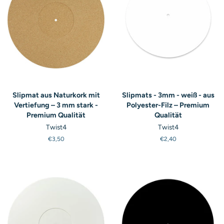
Slipmat aus Naturkork mit
Slipmats - 3mm - weiß - aus
Vertiefung – 3 mm stark -
Polyester-Filz – Premium
Premium Qualität
Qualität
Twist4
Twist4
Normaler
€3,50
Normaler
€2,40
Preis
Preis