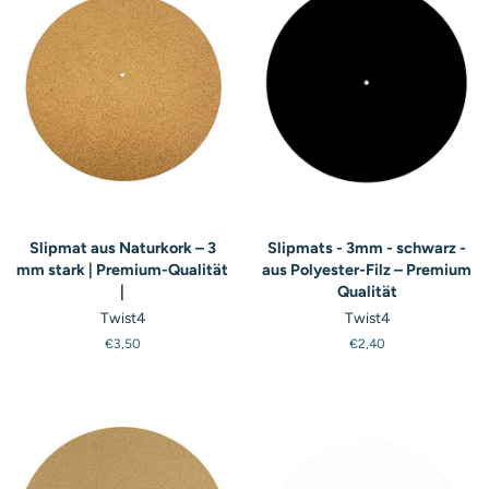
Slipmat aus Naturkork – 3
Slipmats - 3mm - schwarz -
mm stark | Premium-Qualität
aus Polyester-Filz – Premium
|
Qualität
Twist4
Twist4
Normaler
€3,50
Normaler
€2,40
Preis
Preis