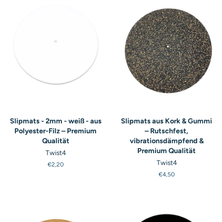
Slipmats - 2mm - weiß - aus
Slipmats aus Kork & Gummi
Polyester-Filz – Premium
– Rutschfest,
Qualität
vibrationsdämpfend &
Premium Qualität
Twist4
Twist4
Normaler
€2,20
Preis
Normaler
€4,50
Preis