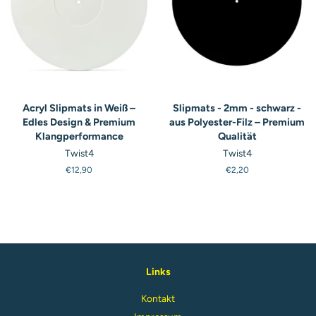
Acryl Slipmats in Weiß –
Slipmats - 2mm - schwarz -
Edles Design & Premium
aus Polyester-Filz – Premium
Klangperformance
Qualität
Twist4
Twist4
Normaler
€12,90
Normaler
€2,20
Preis
Preis
Links
Kontakt